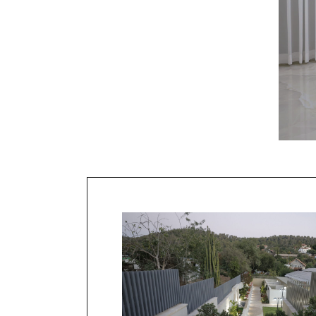
 הם הבחירה הטובה
כיצד תבחרו צימר בעמ
אם אתם מחפשים עמק האלה צימרים
הנה כמה פרמטרים שיסייעו לכם בב
 ביותר לכל אדם שמחפש צימר מפנק
קחו בחשבון שככל שתשהו יותר לילו
ראשית כל, צימרים בעמק האלה מספקים
בדקו זמינות של צימרים בתאריכים ש
חפשים מקום לינה שיהיה בו נעים ונוח.
צימר, האם הוא מציע פינוקים, כיצד 
 לרבות: חדר שינה מפנק, גינה, ג'קוזי
סביבו ועוד. כדאי לקבל המלצות מ