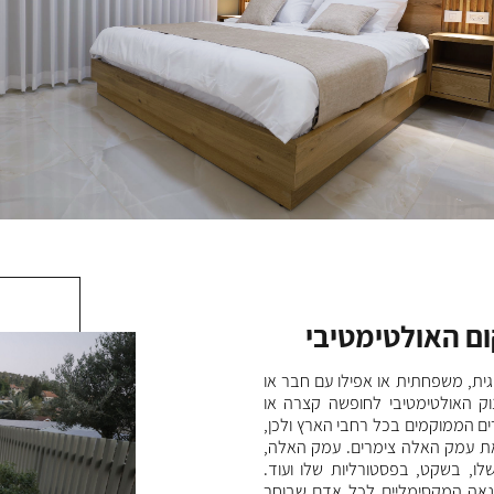
ם האולטימטיבי
עמק האלה צימרים – למה
ביותר?
גית, משפחתית או אפילו עם חבר או
ק האולטימטיבי לחופשה קצרה או
עמק האלה צימרים הם הבחירה הטובה
רים הממוקמים בכל רחבי הארץ ולכן,
לחופשה חלומית וזאת בשל כמה סיבות: 
את עמק האלה צימרים. עמק האלה,
אווירה נוחה ונעימה למטיילים באזור שמ
שלו, בשקט, בפסטורליות שלו ועוד.
בצימרים יהיו את כל הפינוקים האפשריים
נאה המקסימליים לכל אדם שבוחר