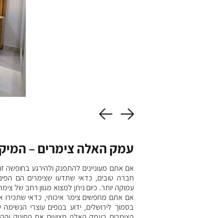
עמק האלה צימרים – המיקו
ר בעמק האלה?
שתבחרו צימר הממוקם בסמוך
אם אתם מעוניינים להתפנק ולהירגע בחופשה זו
 האם הצימר קרוב למסלולי
חברה טובים, כדאי שתדעו שצימרים הם הפינו
ו בכל בוקר ועוד. גם פרטיות
עמוקה יותר. כיום ניתן למצוא מגוון רחב של צימ
בודדים באופן יחסי על מנת
אם אתם מחפשים צימר איכותי, כדאי שתכירו 
ו מה מכיל הצימר וכיצד הוא
בסמוך לירושלים, ידוע בנופים עוצרי הנשימה 
 לכם את הנוחות המקסימלית
הצימרים בעמק האלה מציעים את הפינוק והה