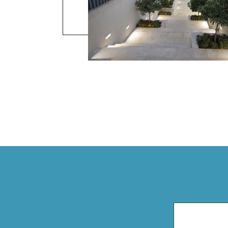
מק האלה ידוע בנופיו המדהימים. בחירה
וזאת בכדי להבין כי מדובר על הצימ
להתעמק ביופי הטבעי של האזור. תארו
דהים. מעבר לכך, הסביבה שלווה והדבר
חיי היומיום התובעניים שלכם. עמק האלה
בבי תרבות והיסטוריה ולכן, בחירה דווקא
יל באזור ולהנות מכל מה שהוא מציע.