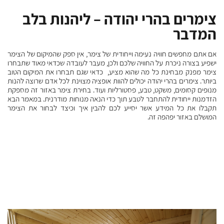
צימרים בהרי יהודה – ליהנות בלב
צי
המדבר
בה
פר
את
אם 
אם אתם מחפשים חוויה נעימה וייחודית של צימר, אין ספק שהמיקום של הצימר
ון
שהצ
ישפיע בצורה ניכרת על החוויה שלכם ולכן, מעבר לעובדה שכדאי מאוד שתבחרו
יל
וסב
צימר מפנק מבחינת כל מה שהוא מציע, כדאי שגם תבחרו את המיקום הטוב
לו
השו
ביותר. צימרים בהרי יהודה יכולים להוות אופציה מצוינת לכל אדם שרוצה להנות
י,
ביע
מנופים קסומים, משקט, טבע, פסטורליות ועוד. בחירת צימר באזור זה מספקת
ות
שהי
הזדמנות ייחודית להתחבר לטבע תוך כדי הנאה מנוחות מודרנית. במאמר הבא
ף,
קרו
תקבלו את כל המידע אשר יסייע לכם להבין איך וכיצד לבחור את הצימר
תם
השק
המושלם באזור יפהפה זה.
ים
המח
מר
מבט
מחפ
ליה