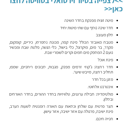
>>
לצפייה בסיור וירטואלי בסוויטה לחצו
כאן
<<
מיטה זוגית מפנקת בחדר השינה
חדר שינה נוסף עם שתי מיטות יחיד
סלון מעוצב
מטבח מאובזר הכולל פינת קפה, מכונת נספרסו, כיריים, קומקום,
מקרר, בר מים, מיקרוגל, כלי בישול, כלי הגשה, פלטת שבת ומכשיר
נועם 2 המספק מים חמים וקרים לשומרי שבת.
פינת אוכל
חדר רחצה: ג'קוזי זרמים מפנק, מגבות, סבונים ריחניים, שמפו,
תחליב רחצה, מייבש שיער.
מזגן בכל חדר
אינטרנט אלחוטי.
מולטימדיה: חבילת ערוצים, טלוויזיות בחדר ההורים, בחדר האורחים
ובסלון.
חצר פרטית עם שולחן וכסאות עם תאורה רומנטית לשעות הערב,
פינת ישיבה, פרגולה עם אזור ישיבה, אזור עישון.
חנייה חינם.