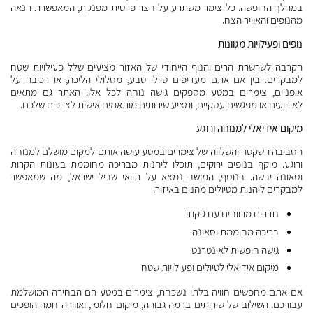
במהלך החופשה. כל צימר משתרע על חצר פרטית מפנקת, המאפשרת הנאה
מהנופים והאוויר הצח.
נופים ופעילויות מגוונות
הקרבה לשרשרת הרים והנוף הייחודי של האזור מציעים שלל פעילויות שטח
למבקרים. בין אם אתם מעדיפים טיולי טבע, מסלולי הליכה, או רכיבה על
אופניים, צימרים במטע מספקים גישה נוחה לכל אלו. האתר גם מתאים
לאירועים או מפגשים עסקיים, ומציע שירותים מותאמים אישית לצרכים שלכם.
מיקום אידיאלי למנוחה ורוגע
הסביבה השקטה והשלווה של צימרים במטע עושה אותם למקום מושלם למנוחה
ורוגע. מוקף בנופים ירוקים, תוכלו ליהנות מבריכה מחוממת בעונות הקרות
וסאונה יבשה. בנוסף, המושב נמצא על תוואי שביל ישראל, מה שמאפשר
למבקרים ליהנות מטיולים מהנים באיזור.
חדרים מרווחים עם ג'קוזי
בריכה מחוממת וסאונה
גישה חופשית לאינטרנט
מיקום אידיאלי לטיולים ופעילויות שטח
אם אתם מחפשים חוויה בלתי נשכחת, צימרים במטע הם הבחירה המושלמת
עבורכם. השילוב של שירותים ברמה גבוהה, מיקום חלומי, ואווירה חמה הופכים