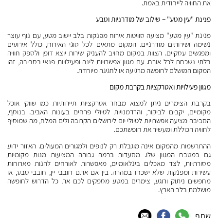
את החוויה לייחודית באמת.
פנינת "עין מטע" – שילוב של מודרניות וטבע
פנינת "עין מטע" מציעה סוויטות אירוח מפנקות בלב יישוב מטע, עם נוף עוצר
נשימה ושירותים מודרניים. המקום מתאים לכל סוגי האירוח, כולל אירועים
ומפגשים עסקיים. הצוות במקום מחויב להעניק שירות יוצא דופן ולספק חוויה
בלתי נשכחת לכל אורח. עם מגוון אפשרויות לינה ופעילויות פנאי בסביבה, זהו
המקום המושלם לחופשה מרגיעה או לחגיגה מיוחדת.
מגוון פעילויות ואטרקציות בקרבת מקום
בקרבת הצימרים ניתן למצוא מבחר אטרקציות תיירותיות כמו שווקי אוכל
מקומיים, יקבים לביקור, והזדמנויות לטיולי פרחים בעונות האביב. בנוסף,
הסביבה מציעה אפשרויות לטיולי יום לירושלים הקרובה ולים המלח, מה שמוסיף
לחוויה הכוללת ומעשיר את חופשתכם.
ההתרשמות מהמקום אינה מוגבלת רק לנופים ולמגורים המעולים. האזור ידוע
גם במטבח המגוון שלו. מסעדות ברמה גבוהה המציעות מנות מקומיות
מסורתיות, לצד מאכלים בינלאומיים, מאפשרות לאורחים להנות מארוחות
עשירות ומפנקות שלא ישכחו במהרה. בין אם אתם חובבי יין, חובבי טבע, או
מחפשים ניתוק ורוגע, צימרים במטע מספקים לכם את כל הדרוש לחופשה
מושלמת בלב הארץ.
שתף