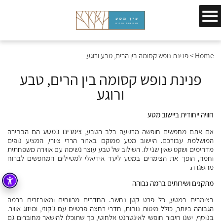
Home
>
פנינת נופש קסומה בין הרים, טבע ורוגע
פנינת נופש קסומה בין הרים, טבע
ורוגע
חוויה ייחודית ביישוב מטע
אם אתם מחפשים חופשה מרגיעה בלב הטבע,
צימרים במטע
הם הבחירה
המושלמת עבורכם. היישוב מטע ממוקם באזור הררי ציורי, המציע נופים
מדהימים ושקט שאין שני לו. השילוב של טבע עוצר נשימה עם אווירה משפחתית
וחמה, הופך את הצימרים במטע ליעד אידיאלי למטיילים המחפשים לברוח
מהשגרה.
מתקנים ושירותים ברמה גבוהה
בצימרים במטע, כל פרט קטן נחשב. החדרים מרווחים ומאובזרים ברמה
הגבוהה ביותר, כולל מיטות נוחות, חדרי רחצה פרטיים עם ג'קוזי, ומיזוג אוויר.
בנוסף, ישנו חיבור חופשי לאינטרנט אלחוטי, כך שתוכלו להישאר מחוברים גם