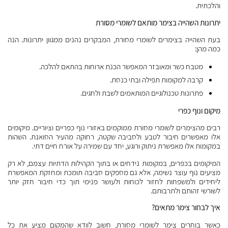
והלכתית.
יתרונות השהייה בצימר מותאם לשומרי מסורת
בעת השהייה בצימרים לשומרי מסורת, המבקרים נהנים ממגוון יתרונות. הנה
כמה מהן:
מטבח כשר ומאובזר המאפשר הכנת ארוחות בהתאם להלכה.
קרבה למקומות תפילה ובתי כנסת.
פתרונות טכנולוגיים המותאמים לשבת ולחגים.
מיקום ונוף כפרי
רבים מהצימרים לשומרי מסורת ממוקמים באזורי נוף כפריים וציוריים. מיקומים
אלו מאפשרים חיבור לטבע ולסביבה שקטה, רחוקה מהעיר הסואנת. השהות
במקומות אלו מאפשרת ניתוק ורוגע, יחד עם שמירה על אורח חיים דתי.
המיקומים בכפרים, במקומות נידחים או בתוך הקהילות הדתיות עצמם, לא רק
מציעים נוף עוצר נשימה, אלא גם מספקים סביבה תומכת ומחזקת המאפשרת
ליחידים ולמשפחות לחזור לכוחות ולעושר פנימי תוך כדי חיבור חזק יותר
לשורשי זהותם ולתרבותם.
איך לבחור צימר מתאים?
כאשר בוחרים צימר לשומרי מסורת, חשוב לוודא שהמקום מציע את כל