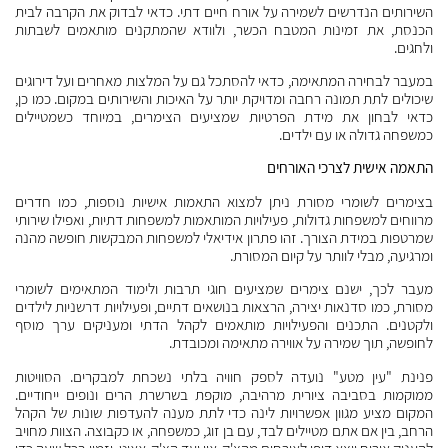
השירותים הנדרשים לשמירה על אורח חיים דתי. כדאי לבדוק את הקרבה לבית
הכנסת, את זמינות המטבח הכשר, ולוודא שהמתקנים מותאמים לשבתות
ולחגים.
במעבר לבחירה המתאימה, כדאי להסתכל גם על המלצות מאחרים ועל דירוגים
שיכולים לתת תמונה רחבה ומדויקת יותר על האיכות והשירותים במקום. כמו כן,
כדאי לבחון את מידת הפרטיות שמציעים הצימרים, במיוחד כשמטיילים
כמשפחה גדולה או עם ילדים.
התאמה אישית לצרכי האורחים
בצימרים לשומרי מסורת ניתן למצוא התאמות אישיות נוספות, כמו חדרים
מרווחים למשפחות גדולות, פעילויות המותאמות למשפחות דתיות, ואפילו שירותי
שמרטפות במידת הצורך. זהו פתרון אידיאלי למשפחות המבקשות חופשה מהנה
ומרגיעה, מבלי לוותר על קיום המסורת.
מעבר לכך, ישנם צימרים שמציעים חוגי תרבות ולימוד המתאימים לשומרי
מסורת, כמו סדנאות יצירה, הרצאות בנושאים דתיים, ופעילויות דרשניות לילדים
ולקטנים. התכנים והפעילויות מותאמים לקהל הדתי ומעניקים ערך מוסף
לחופשה, תוך שמירה על אווירה מתאימה ומכובדת.
פנינת "עין מטע" נועדה לספק חוויה בלתי נשכחת למבקרים. הסוויטות
ממוקמות בסביבה ציורית מרהיבה, מוקפת בשרשרת הרים ונופים ייחודיים.
המקום מציע מגוון אפשרויות לינה כדי לתת מענה להעדפות שונות של הקהל
הרחב, בין אם אתם מטיילים לבד, עם בן זוג, כמשפחה, או כקבוצה. הצוות מחויב
להעניק אירוח יוצא דופן לאורחים מהצ'ק-אין ועד הצ'ק-אאוט, וזמין בכל שעה כדי